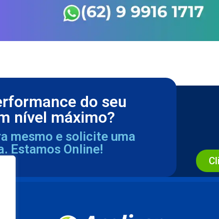
erformance do seu
m nível máximo?
ra mesmo e solicite uma
a. Estamos Online!
Cl