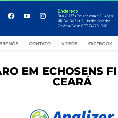
Endereço
Rua C-137 (Esquina com a C-143) nº
1112 Qd. 302 Lt.12- Jardim América
Goiânia/Goiás CEP 74275-060
BRE NÓS
CONTATO
VIDEOS
FACEBOOK
ARO EM ECHOSENS F
CEARÁ