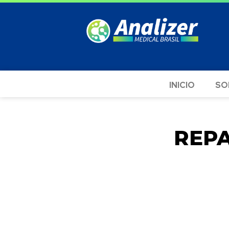
INICIO
SO
REP