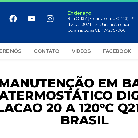
Endereço
Rua C-137 (Esquina com a C-143) nº
1112 Qd. 302 Lt.12- Jardim América
Goiânia/Goiás CEP 74275-060
BRE NÓS
CONTATO
VIDEOS
FACEBOOK
MANUTENÇÃO EM B
ATERMOSTÁTICO DI
LACAO 20 A 120°C Q2
BRASIL