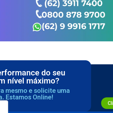
erformance do seu
m nível máximo?
ra mesmo e solicite uma
a. Estamos Online!
Cl