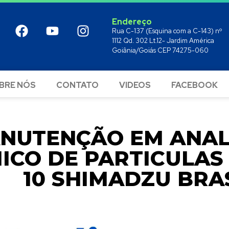
Endereço
Rua C-137 (Esquina com a C-143) nº
1112 Qd. 302 Lt.12- Jardim América
Goiânia/Goiás CEP 74275-060
BRE NÓS
CONTATO
VIDEOS
FACEBOOK
NUTENÇÃO EM ANAL
ICO DE PARTICULAS 
10 SHIMADZU BRA