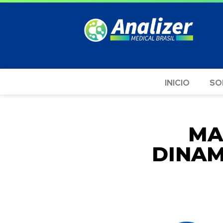
INICIO
SO
MA
DINAM