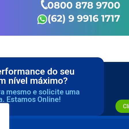
erformance do seu
m nível máximo?
ra mesmo e solicite uma
a. Estamos Online!
Cl