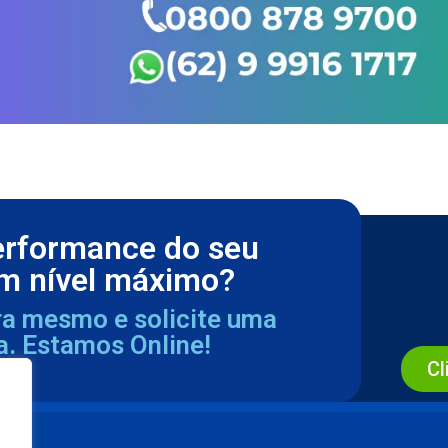
erformance do seu
m nível máximo?
ra mesmo e solicite uma
a. Estamos Online!
Cl