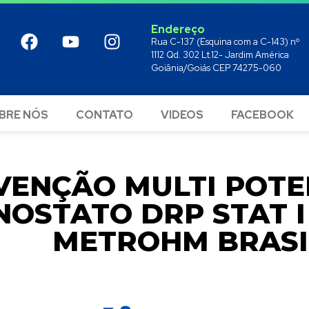
Endereço
Rua C-137 (Esquina com a C-143) nº
1112 Qd. 302 Lt.12- Jardim América
Goiânia/Goiás CEP 74275-060
BRE NÓS
CONTATO
VIDEOS
FACEBOOK
VENÇÃO MULTI POT
OSTATO DRP STAT I
METROHM BRASI