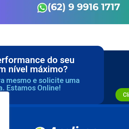
erformance do seu
m nível máximo?
ra mesmo e solicite uma
a. Estamos Online!
Cl