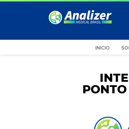
INICIO
SO
INT
PONTO 