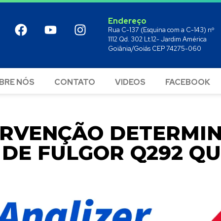
Endereço
Rua C-137 (Esquina com a C-143) nº
1112 Qd. 302 Lt.12- Jardim América
Goiânia/Goiás CEP 74275-060
BRE NÓS
CONTATO
VIDEOS
FACEBOOK
ERVENÇÃO DETERMI
DE FULGOR Q292 QU