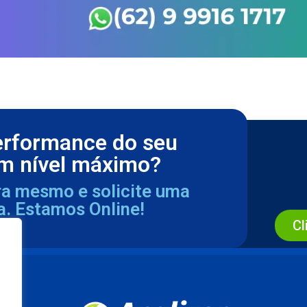
erformance do seu
m nível máximo?
ra mesmo e solicite uma
a. Estamos Online!
Cl