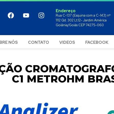
Endereço
Rua C-137 (Esquina com a C-143) nº
1112 Qd. 302 Lt.12- Jardim América
Goiânia/Goiás CEP 74275-060
BRE NÓS
CONTATO
VIDEOS
FACEBOOK
ÇÃO CROMATOGRAFO
C1 METROHM BRAS