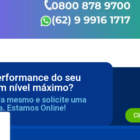
erformance do seu
m nível máximo?
ra mesmo e solicite uma
a. Estamos Online!
Cl