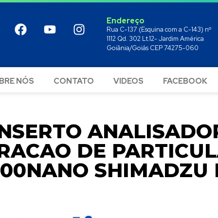
Endereço
Rua C-137 (Esquina com a C-143) nº
1112 Qd. 302 Lt.12- Jardim América
Goiânia/Goiás CEP 74275-060
BRE NÓS
CONTATO
VIDEOS
FACEBOOK
NSERTO ANALISADO
RACAO DE PARTICUL
500NANO SHIMADZU 