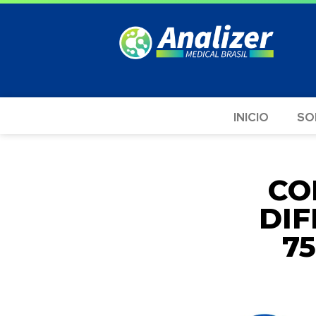
INICIO
SO
CO
DIF
7