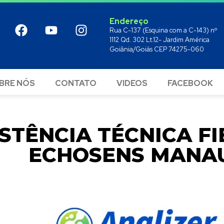
Endereço
Rua C-137 (Esquina com a C-143) nº
1112 Qd. 302 Lt.12- Jardim América
Goiânia/Goiás CEP 74275-060
BRE NÓS
CONTATO
VIDEOS
FACEBOOK
ISTÊNCIA TÉCNICA F
ECHOSENS MANA