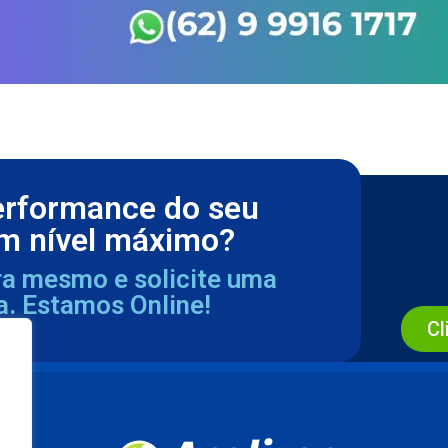
erformance do seu
m nível máximo?
ra mesmo e solicite uma
a. Estamos Online!
Cl