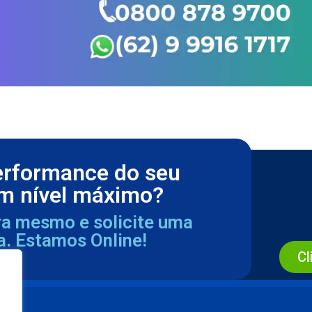
erformance do seu
m nível máximo?
ra mesmo e solicite uma
a. Estamos Online!
Cl