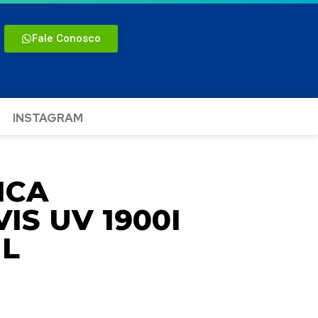
Fale Conosco
INSTAGRAM
ICA
S UV 1900I
IL