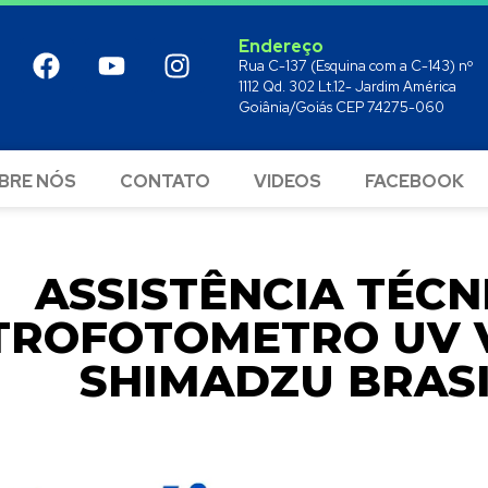
Endereço
Rua C-137 (Esquina com a C-143) nº
1112 Qd. 302 Lt.12- Jardim América
Goiânia/Goiás CEP 74275-060
BRE NÓS
CONTATO
VIDEOS
FACEBOOK
ASSISTÊNCIA TÉCN
TROFOTOMETRO UV VI
SHIMADZU BRAS