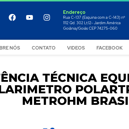
Endereço
Rua C-137 (Esquina com a C-143) nº
1112 Qd. 302 Lt.12- Jardim América
Goiânia/Goiás CEP 74275-060
BRE NÓS
CONTATO
VIDEOS
FACEBOOK
TÊNCIA TÉCNICA EQ
LARIMETRO POLART
METROHM BRASI