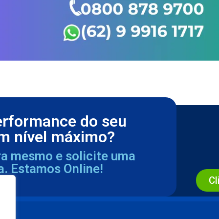
erformance do seu
m nível máximo?
ra mesmo e solicite uma
a. Estamos Online!
Cl