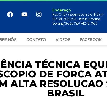
Endereço
Rua C-137 (Esquina com a C-143) nº
1112 Qd. 302 Lt.12- Jardim América
Goiânia/Goiás CEP 74275-060
BRE NÓS
CONTATO
VIDEOS
FACEBOOK
TÊNCIA TÉCNICA EQ
SCOPIO DE FORCA A
FM ALTA RESOLUCAO
BRASIL