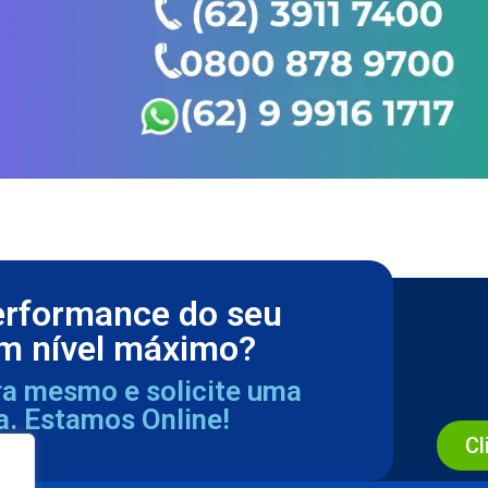
erformance do seu
m nível máximo?
ra mesmo e solicite uma
a. Estamos Online!
Cl