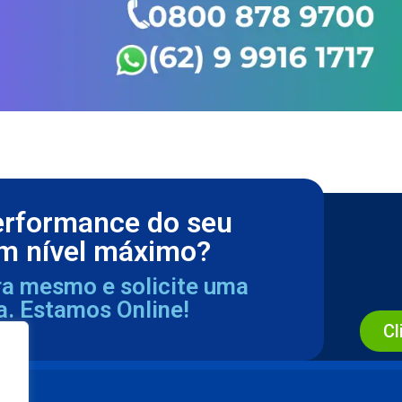
erformance do seu
m nível máximo?
ra mesmo e solicite uma
a. Estamos Online!
Cl