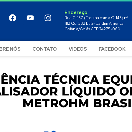
Endereço
Rua C-137 (Esquina com a C-143) nº
1112 Qd. 302 Lt.12- Jardim América
Goiânia/Goiás CEP 74275-060
BRE NÓS
CONTATO
VIDEOS
FACEBOOK
TÊNCIA TÉCNICA EQ
LISADOR LÍQUIDO O
METROHM BRASI