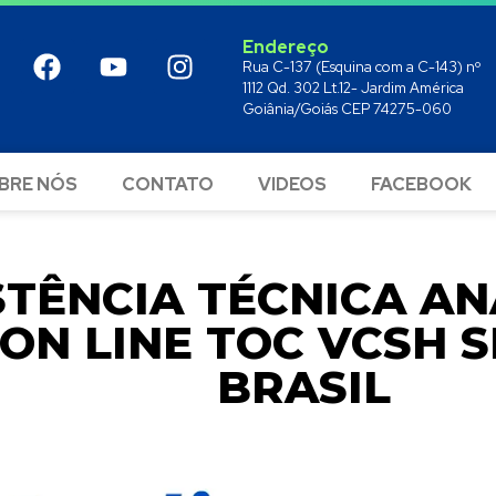
Endereço
Rua C-137 (Esquina com a C-143) nº
1112 Qd. 302 Lt.12- Jardim América
Goiânia/Goiás CEP 74275-060
BRE NÓS
CONTATO
VIDEOS
FACEBOOK
STÊNCIA TÉCNICA A
 ON LINE TOC VCSH 
BRASIL