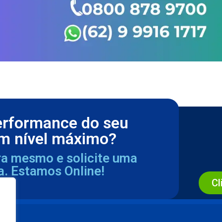
erformance do seu
m nível máximo?
ra mesmo e solicite uma
a. Estamos Online!
Cl