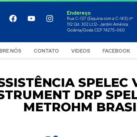
Endereço
Rua C-137 (Esquina com a C-143) nº
1112 Qd. 302 Lt.12- Jardim América
Goiânia/Goiás CEP 74275-060
BRE NÓS
CONTATO
VIDEOS
FACEBOOK
SSISTÊNCIA SPELEC V
STRUMENT DRP SPEL
METROHM BRASI