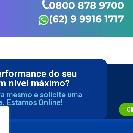
erformance do seu
m nível máximo?
ra mesmo e solicite uma
a. Estamos Online!
Cl