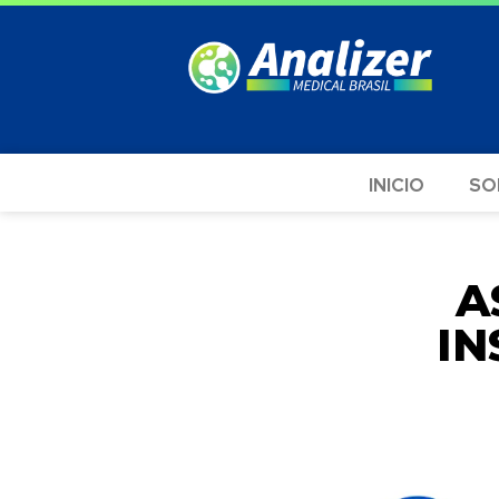
INICIO
SO
A
IN