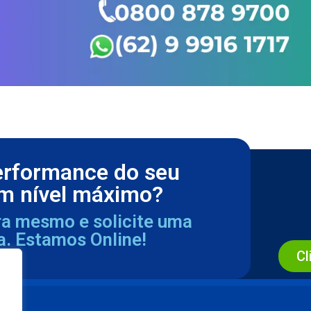
erformance do seu
m nível máximo?
ra mesmo e solicite uma
a. Estamos Online!
Cl