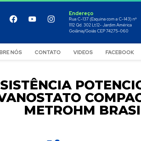
Endereço
Rua C-137 (Esquina com a C-143) nº
1112 Qd. 302 Lt.12- Jardim América
Goiânia/Goiás CEP 74275-060
BRE NÓS
CONTATO
VIDEOS
FACEBOOK
SISTÊNCIA POTENCI
VANOSTATO COMPAC
METROHM BRASI