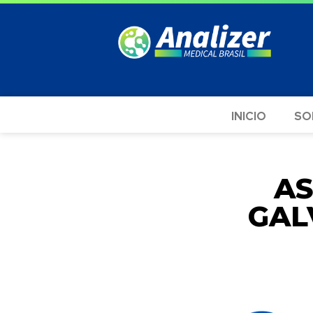
INICIO
SO
AS
GAL