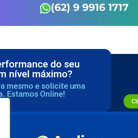
erformance do seu
m nível máximo?
ra mesmo e solicite uma
a. Estamos Online!
Cl