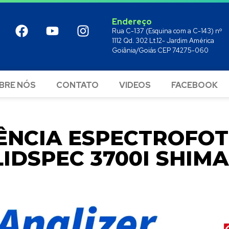
Endereço
Rua C-137 (Esquina com a C-143) nº
1112 Qd. 302 Lt.12- Jardim América
Goiânia/Goiás CEP 74275-060
BRE NÓS
CONTATO
VIDEOS
FACEBOOK
TÊNCIA ESPECTROFO
LIDSPEC 3700I SHIM