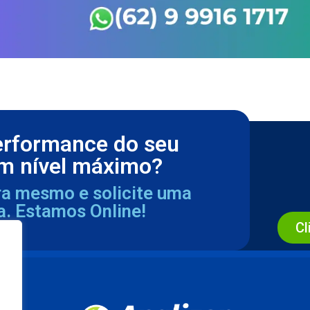
erformance do seu
m nível máximo?
ra mesmo e solicite uma
a. Estamos Online!
Cl