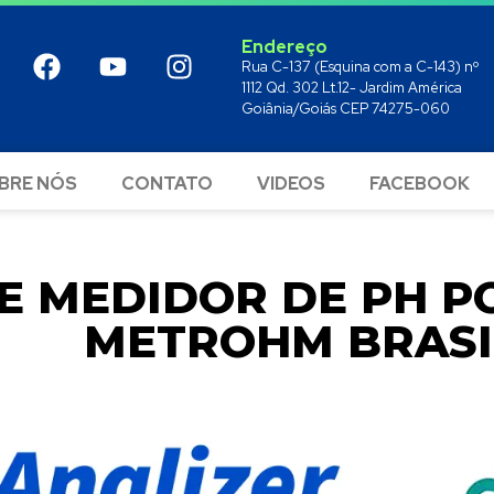
Endereço
Rua C-137 (Esquina com a C-143) nº
1112 Qd. 302 Lt.12- Jardim América
Goiânia/Goiás CEP 74275-060
BRE NÓS
CONTATO
VIDEOS
FACEBOOK
E MEDIDOR DE PH PO
METROHM BRASI